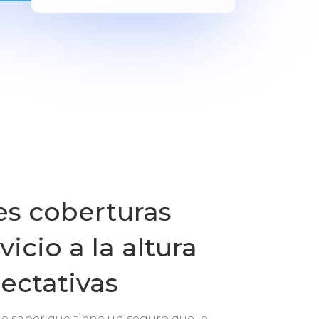
es coberturas
icio a la altura
ectativas
de saber que tiene un seguro que le