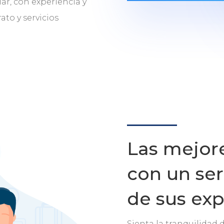
ar, con experiencia y
ato y servicios
Las mejor
con un serv
de sus exp
Sienta la tranquilidad 