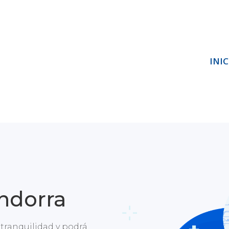
INIC
ndorra
n tranquilidad y podrá